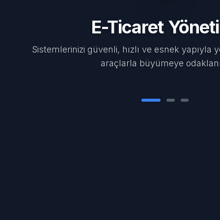
E-Ticaret Yönet
Gelişmiş Güven
Sistemlerinizi güvenli, hızlı ve esnek yapıyla 
İki aşamalı doğrulama ve modern şifreleme alty
araçlarla büyümeye odaklan
her zaman güvende.